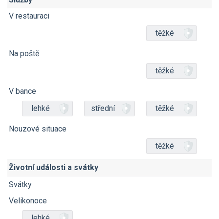
V restauraci
těžké
Na poště
těžké
V bance
lehké
střední
těžké
Nouzové situace
těžké
Životní události a svátky
Svátky
Velikonoce
lehké