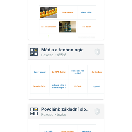
Média a technologie
Pexeso • těžké
Povolání: základní slovíčka
Pexeso • těžké