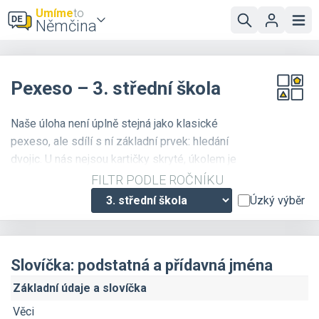
Umíme
to
Němčina
Pexeso – 3. střední škola
Naše úloha není úplně stejná jako klasické
pexeso, ale sdílí s ní základní prvek: hledání
dvojic. U nás nejsou kartičky skryté, úkolem je
pouze odhalit, které dvojice patří k sobě.
FILTR PODLE ROČNÍKU
Odkrývejte správně a odhalíte pěkný obrázek!
Úzký výběr
Slovíčka: podstatná a přídavná jména
Základní údaje a slovíčka
Věci