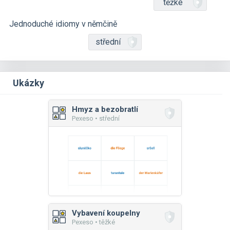
těžké
Jednoduché idiomy v němčině
střední
Ukázky
Hmyz a bezobratlí
Pexeso • střední
Vybavení koupelny
Pexeso • těžké