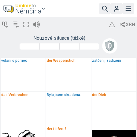
Umíme
to
Němčina
Nouzové situace (těžké)
volání o pomoc
der Wespenstich
zatčení, zadržení
das Verbrechen
Byla jsem okradena.
der Dieb
der Hilferuf