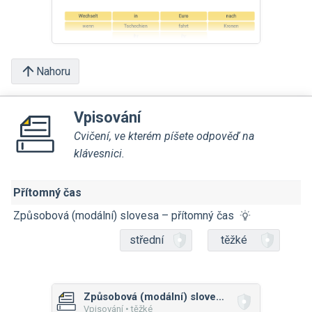
Nahoru
Vpisování
Cvičení, ve kterém píšete odpověď na
klávesnici.
Přítomný čas
Způsobová (modální) slovesa – přítomný čas
střední
těžké
Způsobová (modální) slovesa – přítomný čas
Vpisování • těžké