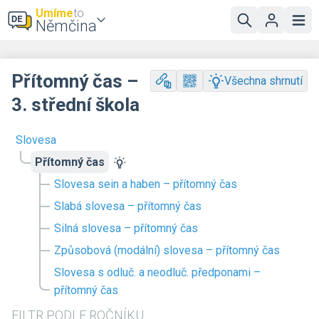
Umíme
to
Němčina
Přítomný čas –
Všechna shrnutí
3. střední škola
Slovesa
Přítomný čas
Slovesa sein a haben – přítomný čas
Slabá slovesa – přítomný čas
Silná slovesa – přítomný čas
Způsobová (modální) slovesa – přítomný čas
Slovesa s odluč. a neodluč. předponami –
přítomný čas
FILTR PODLE ROČNÍKU