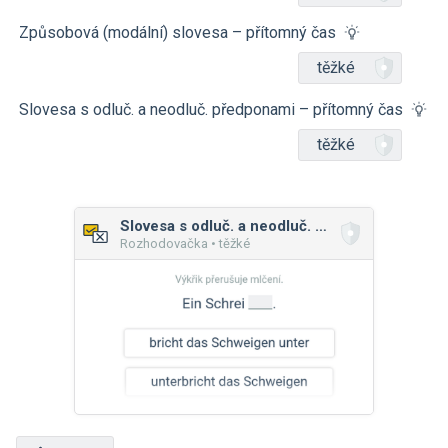
Způsobová (modální) slovesa – přítomný čas
těžké
Slovesa s odluč. a neodluč. předponami – přítomný čas
těžké
Slovesa s odluč. a neodluč. předponami – přítomný čas
Rozhodovačka • těžké