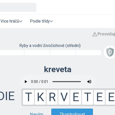
Více hráčů
Podle třídy
Ryby a vodní živočichové (střední)
kreveta
DIE
T
K
R
V
E
T
E
E
Nevím
Zkontrolovat