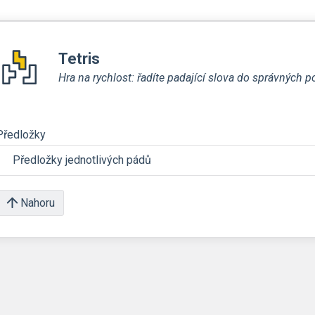
Tetris
Hra na rychlost: řadíte padající slova do správných p
Předložky
Předložky jednotlivých pádů
Nahoru