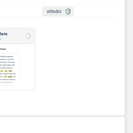
střední
ádem
é