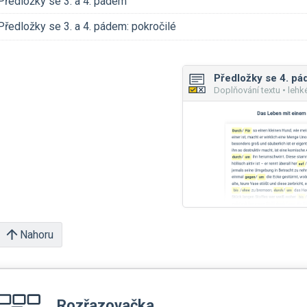
Předložky se 3. a 4. pádem
Předložky se 3. a 4. pádem: pokročilé
Předložky se 4. p
Doplňování textu • lehk
Nahoru
Rozřazovačka