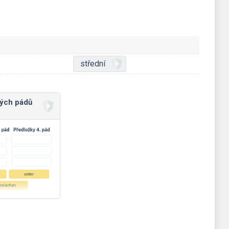
střední
vých pádů