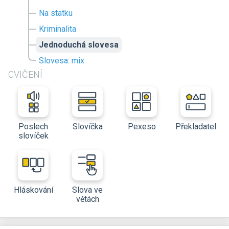
Na statku
Kriminalita
Jednoduchá slovesa
Slovesa: mix
CVIČENÍ
Poslech
Slovíčka
Pexeso
Překladatel
slovíček
Hláskování
Slova ve
větách