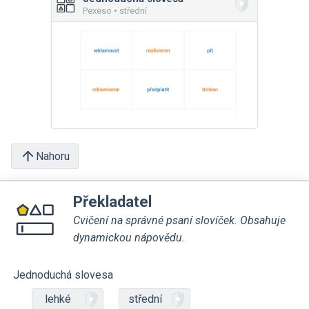
Pexeso • střední
Nahoru
Překladatel
Cvičení na správné psaní slovíček. Obsahuje
dynamickou nápovědu.
Jednoduchá slovesa
lehké
střední