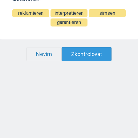
reklamieren
interpretieren
simsen
garantieren
Nevím
Zkontrolovat