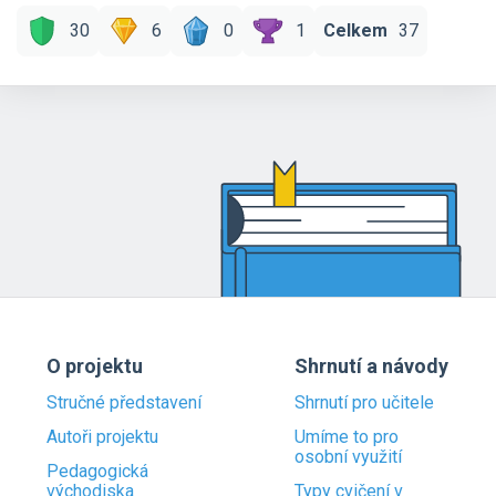
30
6
0
1
Celkem
37
O projektu
Shrnutí a návody
Stručné představení
Shrnutí pro učitele
Autoři projektu
Umíme to pro
osobní využití
Pedagogická
východiska
Typy cvičení v