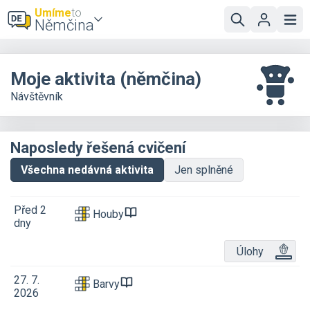
Umíme
to
Němčina
Moje aktivita (němčina)
Návštěvník
Naposledy řešená cvičení
Všechna nedávná aktivita
Jen splněné
Před 2
Houby
dny
Úlohy
27. 7.
Barvy
2026