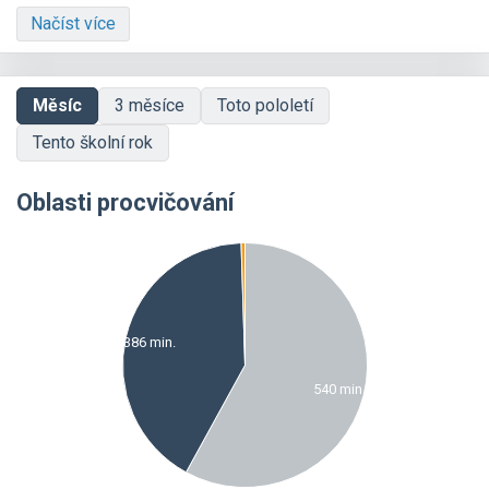
Načíst více
Měsíc
3 měsíce
Toto pololetí
Tento školní rok
Oblasti procvičování
00
00
00
386 min.
00
00
540 min.
00
00
0