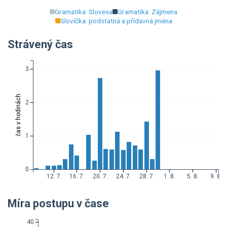
Gramatika: Slovesa
Gramatika: Zájmena
0
Slovíčka: podstatná a přídavná jména
Strávený čas
3
čas v hodinách
2
1
0
12. 7.
16. 7.
20. 7.
24. 7.
28. 7.
1. 8.
5. 8.
9. 8.
Míra postupu v čase
40