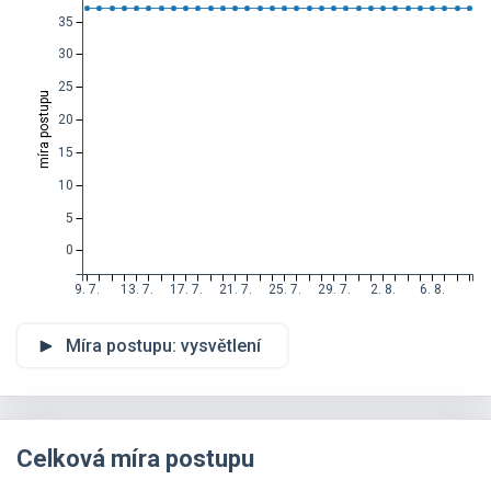
35
30
25
míra postupu
20
15
10
5
0
9. 7.
13. 7.
17. 7.
21. 7.
25. 7.
29. 7.
2. 8.
6. 8.
Míra postupu: vysvětlení
Celková míra postupu