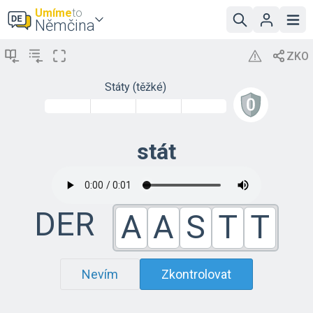
Umíme
to
Němčina
Státy (těžké)
stát
DER
A
A
S
T
T
Nevím
Zkontrolovat