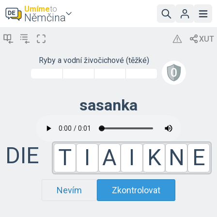
Umíme
to
Němčina
Ryby a vodní živočichové (těžké)
sasanka
DIE
T
I
A
I
K
N
E
Nevím
Zkontrolovat