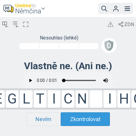
Umíme
to
Němčina
Nesouhlas (lehké)
Vlastně ne. (Ani ne.)
E
G
L
T
I
C
N
I
H
Nevím
Zkontrolovat