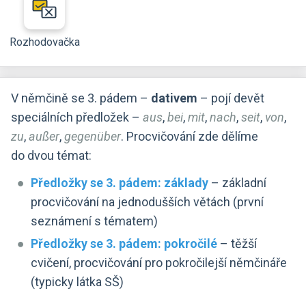
Rozhodovačka
V němčině se 3. pádem –
dativem
– pojí devět
speciálních předložek –
aus
,
bei
,
mit
,
nach
,
seit
,
von
,
zu
,
außer
,
gegenüber
. Procvičování zde dělíme
do dvou témat:
Předložky se 3. pádem: základy
– základní
procvičování na jednodušších větách (první
seznámení s tématem)
Předložky se 3. pádem: pokročilé
– těžší
cvičení, procvičování pro pokročilejší němčináře
(typicky látka SŠ)