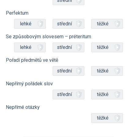
střední
Perfektum
lehké
střední
těžké
Se způsobovým slovesem – préteritum
lehké
střední
těžké
Pořadí předmětů ve větě
střední
těžké
Nepřímý pořádek slov
střední
těžké
Nepřímé otázky
těžké