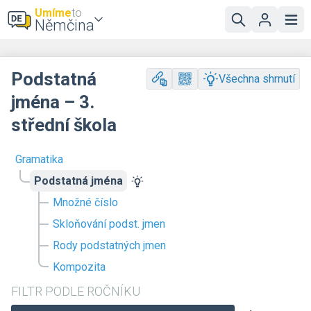
Umíme
to
Němčina
Podstatná
Všechna shrnutí
jména – 3.
střední škola
Gramatika
Podstatná jména
Množné číslo
Skloňování podst. jmen
Rody podstatných jmen
Kompozita
FILTR PODLE ROČNÍKU