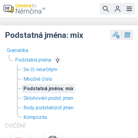
Umíme
to
Němčina
Podstatná jména: mix
Gramatika
Podstatná jména
Se čl. neurčitým
Množné číslo
Podstatná jména: mix
Skloňování podst. jmen
Rody podstatných jmen
Kompozita
CVIČENÍ