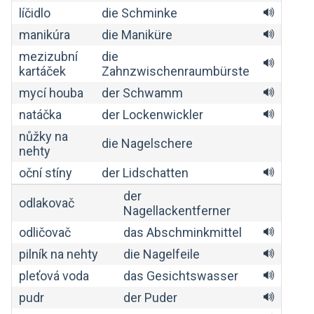
líčidlo
die Schminke
manikúra
die Maniküre
mezizubní
die
kartáček
Zahnzwischenraumbürste
mycí houba
der Schwamm
natáčka
der Lockenwickler
nůžky na
die Nagelschere
nehty
oční stíny
der Lidschatten
der
odlakovač
Nagellackentferner
odličovač
das Abschminkmittel
pilník na nehty
die Nagelfeile
pleťová voda
das Gesichtswasser
pudr
der Puder