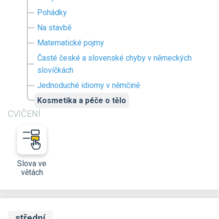
Pohádky
Na stavbě
Matematické pojmy
Časté české a slovenské chyby v německých
slovíčkách
Jednoduché idiomy v němčině
Kosmetika a péče o tělo
CVIČENÍ
Slova ve
větách
střední