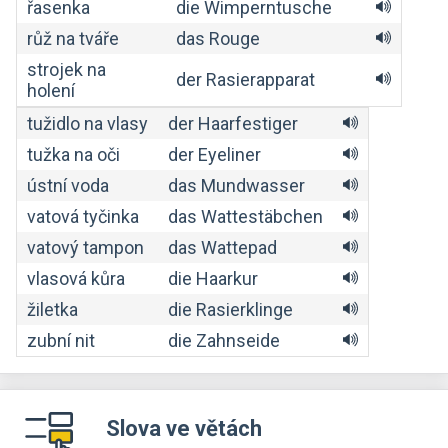
řasenka
die Wimperntusche
růž na tváře
das Rouge
strojek na
der Rasierapparat
holení
tužidlo na vlasy
der Haarfestiger
tužka na oči
der Eyeliner
ústní voda
das Mundwasser
vatová tyčinka
das Wattestäbchen
vatový tampon
das Wattepad
vlasová kůra
die Haarkur
žiletka
die Rasierklinge
zubní nit
die Zahnseide
Slova ve větách