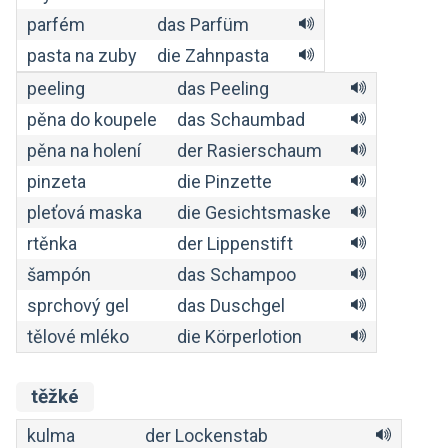
parfém
das Parfüm
pasta na zuby
die Zahnpasta
peeling
das Peeling
pěna do koupele
das Schaumbad
pěna na holení
der Rasierschaum
pinzeta
die Pinzette
pleťová maska
die Gesichtsmaske
rtěnka
der Lippenstift
šampón
das Schampoo
sprchový gel
das Duschgel
tělové mléko
die Körperlotion
těžké
kulma
der Lockenstab