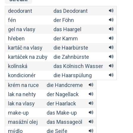
deodorant
das Deodorant
fén
der Föhn
gel na vlasy
das Haargel
hřeben
der Kamm
kartáč na vlasy
die Haarbürste
kartáček na zuby
die Zahnbürste
kolínská
das Kölnisch Wasser
kondicionér
die Haarspülung
krém na ruce
die Handcreme
lak na nehty
der Nagellack
lak na vlasy
der Haarlack
make-up
das Make-up
masážní olej
das Massageöl
mýdlo
die Seife