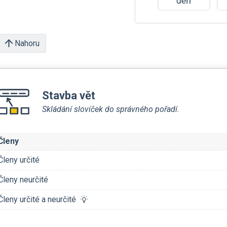
Nahoru
Stavba vět
Skládání slovíček do správného pořadí.
Členy
Členy určité
Členy neurčité
Členy určité a neurčité