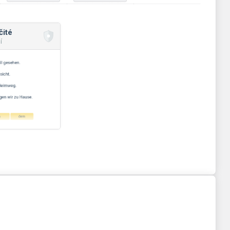
čité
í