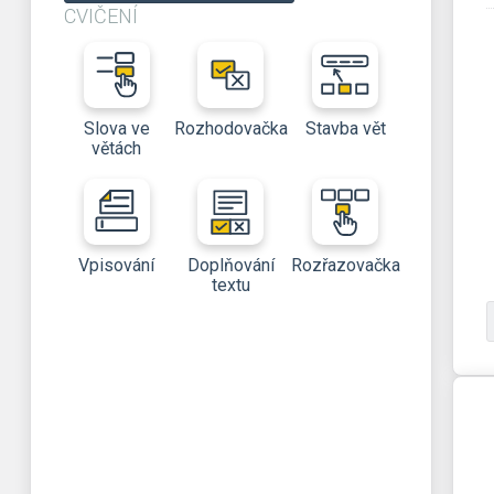
CVIČENÍ
Slova ve
Rozhodovačka
Stavba vět
větách
Vpisování
Doplňování
Rozřazovačka
textu