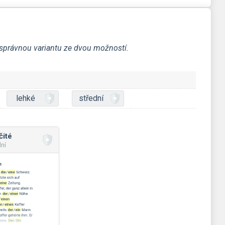
a správnou variantu ze dvou možností.
lehké
střední
čité
dní