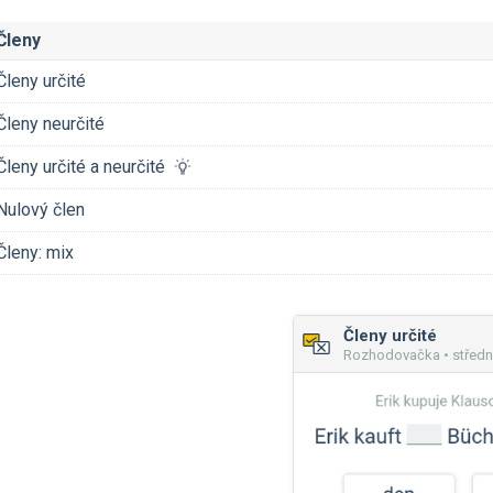
Členy
Členy určité
Členy neurčité
Členy určité a neurčité
Nulový člen
Členy: mix
Členy určité
Rozhodovačka • středn