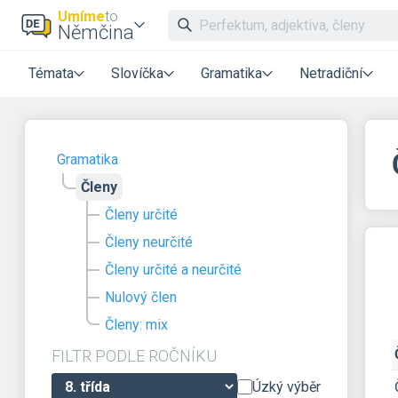
Umíme
to
Němčina
Témata
Slovíčka
Gramatika
Netradiční
Gramatika
Členy
Členy určité
Členy neurčité
Členy určité a neurčité
Nulový člen
Členy: mix
FILTR PODLE ROČNÍKU
Úzký výběr