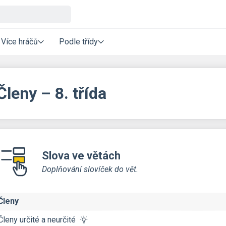
Více hráčů
Podle třídy
Členy – 8. třída
Slova ve větách
Doplňování slovíček do vět.
Členy
Členy určité a neurčité