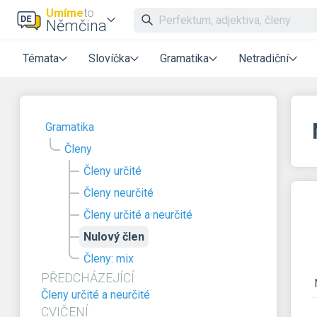
Umíme
to
Němčina
Témata
Slovíčka
Gramatika
Netradiční
Gramatika
Členy
Členy určité
Členy neurčité
Členy určité a neurčité
Nulový člen
Členy: mix
PŘEDCHÁZEJÍCÍ
Členy určité a neurčité
CVIČENÍ