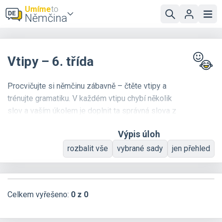
Umíme
to
Němčina
Vtipy – 6. třída
Procvičujte si němčinu zábavně – čtěte vtipy a
trénujte gramatiku. V každém vtipu chybí několik
slov a vaším úkolem je doplnit ta správná slova z
připraveného výběru.
Výpis úloh
rozbalit vše
vybrané sady
jen přehled
Celkem vyřešeno:
0 z 0