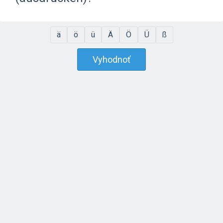
ä
ö
ü
Ä
Ö
Ü
ß
Vyhodnoť