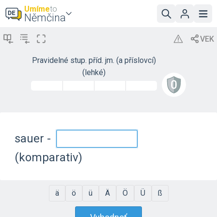
Umíme
to
Němčina
Pravidelné stup. příd. jm. (a příslovcí)
(lehké)
sauer -
(komparativ)
ä
ö
ü
Ä
Ö
Ü
ß