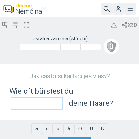
Umíme
to
Němčina
Zvratná zájmena (střední)
Jak často si kartáčuješ vlasy?
Wie oft bürstest du
deine Haare?
ä
ö
ü
Ä
Ö
Ü
ß