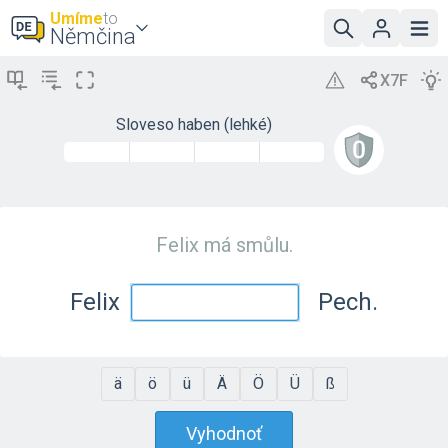
Umíme
to
Němčina
Sloveso haben (lehké)
Felix má smůlu.
Felix
Pech.
ä
ö
ü
Ä
Ö
Ü
ß
Vyhodnoť