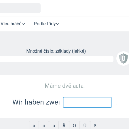
Více hráčů
Podle třídy
Množné číslo: základy (lehké)
Máme dvě auta.
Wir haben zwei
.
ä
ö
ü
Ä
Ö
Ü
ß