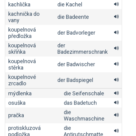
kachlička
die Kachel
kachnička do
die Badeente
vany
koupelnová
der Badvorleger
předložka
koupelnová
der
skříňka
Badezimmerschrank
koupelnová
der Badwischer
stěrka
koupelnové
der Badspiegel
zrcadlo
mýdlenka
die Seifenschale
osuška
das Badetuch
die
pračka
Waschmaschine
protiskluzová
die
podložka
Antirutschmatte