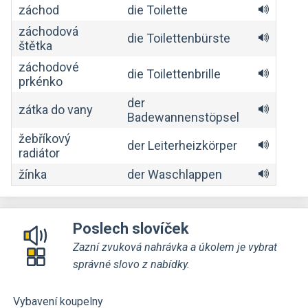
záchod
die Toilette
záchodová
die Toilettenbürste
štětka
záchodové
die Toilettenbrille
prkénko
der
zátka do vany
Badewannenstöpsel
žebříkový
der Leiterheizkörper
radiátor
žínka
der Waschlappen
Poslech slovíček
Zazní zvuková nahrávka a úkolem je vybrat
správné slovo z nabídky.
Vybavení koupelny