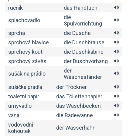
ručník
das Handtuch
die
splachovadlo
Spülvorrichtung
sprcha
die Dusche
sprchová hlavice
die Duschbrause
sprchový kout
die Duschkabine
sprchový závěs
der Duschvorhang
der
sušák na prádlo
Wäscheständer
sušička prádla
der Trockner
toaletní papír
das Toilettenpapier
umyvadlo
das Waschbecken
vana
die Badewanne
vodovodní
der Wasserhahn
kohoutek