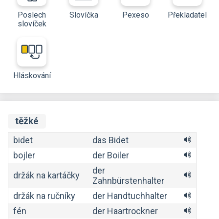
Poslech
Slovíčka
Pexeso
Překladatel
slovíček
Hláskování
těžké
bidet
das Bidet
bojler
der Boiler
der
držák na kartáčky
Zahnbürstenhalter
držák na ručníky
der Handtuchhalter
fén
der Haartrockner