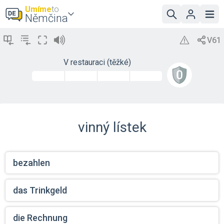
Umíme
to
Němčina
V restauraci (těžké)
vinný lístek
bezahlen
das Trinkgeld
die Rechnung