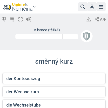
Umíme
to
Němčina
V bance (těžké)
směnný kurz
der Kontoauszug
der Wechselkurs
die Wechselstube