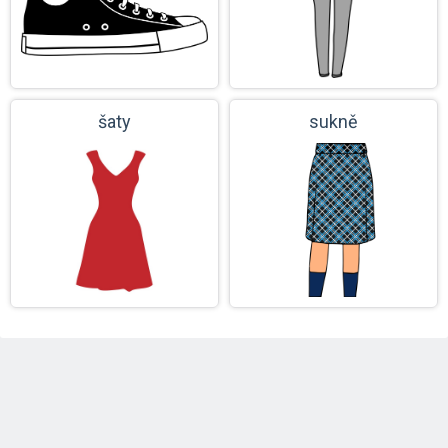
šaty
sukně