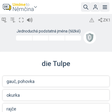
Umíme
to
Němčina
Jednoduchá podstatná jména (těžké)
die Tulpe
gauč, pohovka
okurka
rajče