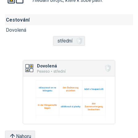
Hledání dvojic, které k sobě patří.
Cestování
Dovolená
střední
Dovolená
Pexeso • střední
Nahoru