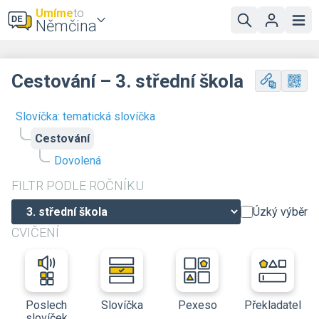
Umíme
to
Němčina
Cestování – 3. střední škola
Slovíčka: tematická slovíčka
Cestování
Dovolená
FILTR PODLE ROČNÍKU
Úzký výběr
CVIČENÍ
Poslech
Slovíčka
Pexeso
Překladatel
slovíček