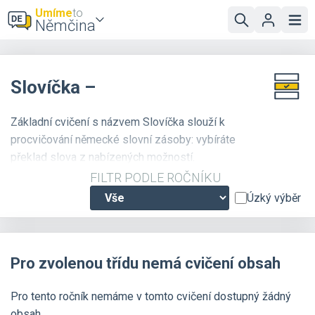
Umíme
to
Němčina
Slovíčka –
Základní cvičení s názvem Slovíčka slouží k
procvičování německé slovní zásoby: vybíráte
překlad slova z nabízených možností.
Doporučujeme
zapnout zvuk
, u většiny slovíček
FILTR PODLE ROČNÍKU
je k dispozici i zvuková nahrávka se správnou
Úzký výběr
výslovností.
Pro zvolenou třídu nemá cvičení obsah
Pro tento ročník nemáme v tomto cvičení dostupný žádný
obsah.