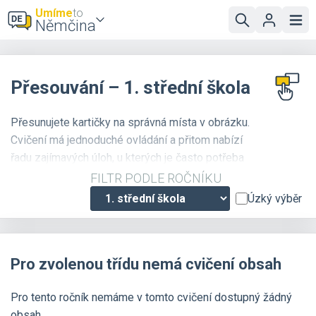
Umíme
to
Němčina
Přesouvání – 1. střední škola
Přesunujete kartičky na správná místa v obrázku.
Cvičení má jednoduché ovládání a přitom nabízí
řadu zajímavých úloh, u kterých je často potřeba
přemýšlet trochu netradičním způsobem.
FILTR PODLE ROČNÍKU
Úzký výběr
Pro zvolenou třídu nemá cvičení obsah
Pro tento ročník nemáme v tomto cvičení dostupný žádný
obsah.