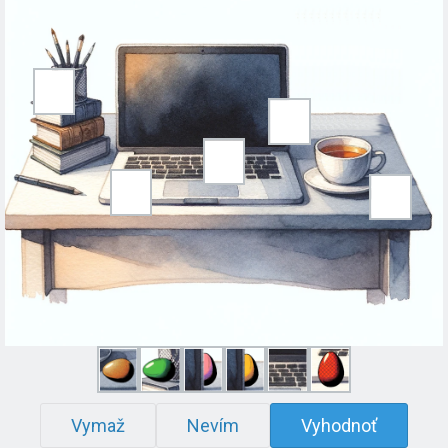
Vymaž
Nevím
Vyhodnoť