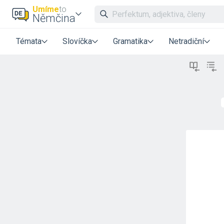
Umíme
to
Němčina
Témata
Slovíčka
Gramatika
Netradiční