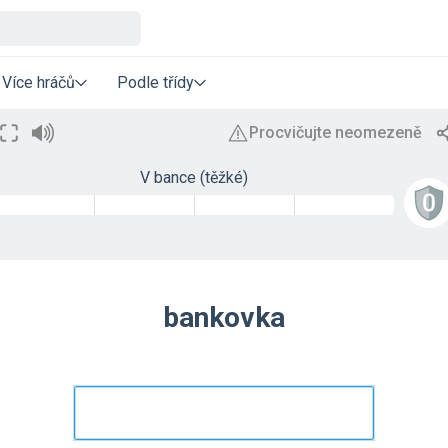
Více hráčů
Podle třídy
V bance (těžké)
bankovka