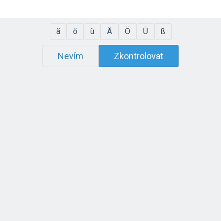
ä
ö
ü
Ä
Ö
Ü
ß
Nevím
Zkontrolovat