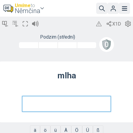
Umíme
to
Němčina
Podzim (střední)
mlha
ä
ö
ü
Ä
Ö
Ü
ß