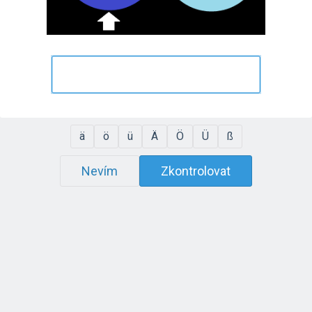
ä
ö
ü
Ä
Ö
Ü
ß
Nevím
Zkontrolovat