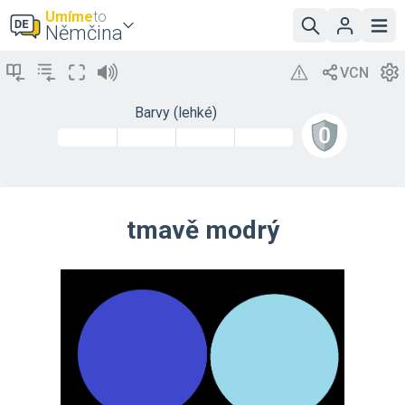
Umíme
to
Němčina
Barvy (lehké)
tmavě modrý