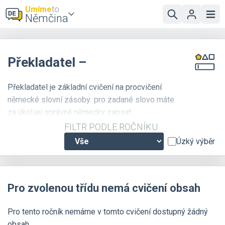
Umíme
to
Němčina
Překladatel –
Překladatel je základní cvičení na procvičení
německé slovní zásoby: pro zadané slovo máte
za úkol jej správně německy zapsat.
Doporučujeme
zapnout zvuk
, u většiny slovíček
FILTR PODLE ROČNÍKU
je k dispozici i zvuková nahrávka se správnou
Úzký výběr
výslovností. Pokud nechcete slovíčka psát, ale
jen vybírat z nabízených možností, použijte
cvičení
Německá slovíčka: výběr z možností
.
Pro zvolenou třídu nemá cvičení obsah
Pro tento ročník nemáme v tomto cvičení dostupný žádný
obsah.