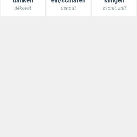
danken
ein/schlafen
klingen
děkovat
usnout
zvonit, znít