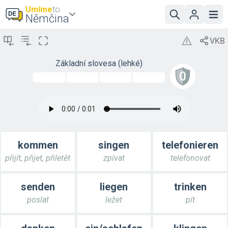
Umíme
to
Němčina
Základní slovesa (lehké)
kommen
singen
telefonieren
přijít, přijet, přiletět
zpívat
telefonovat
senden
liegen
trinken
poslat
ležet
pít