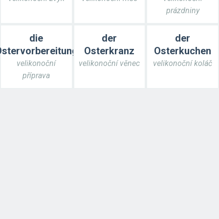
prázdniny
die
der
der
stervorbereitung
Osterkranz
Osterkuchen
velikonoční
velikonoční věnec
velikonoční koláč
příprava