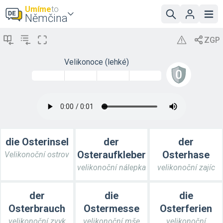
Umíme
to
Němčina
Velikonoce (lehké)
die Osterinsel
der
der
Osteraufkleber
Osterhase
Velikonoční ostrov
velikonoční nálepka
velikonoční zajíc
der
die
die
Osterbrauch
Ostermesse
Osterferien
velikonoční zvyk
velikonoční mše
velikonoční