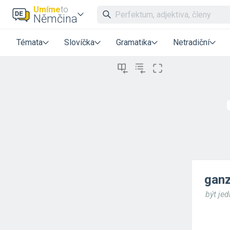
Umíme
to
Němčina
Témata
Slovíčka
Gramatika
Netradiční
ganz
být je