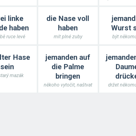
ei linke
die Nase voll
jeman
de haben
haben
Wurst s
bě ruce levé
mít plné zuby
být někomu
alter Hase
jemanden auf
jemande
sein
die Palme
Daum
bringen
drück
starý mazák
někoho vytočit, naštvat
držet někomu