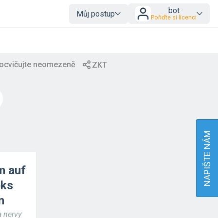
bot
Můj postup
Pořiďte si licenci
NAPIŠTE NÁM
m auf
eks
n
a nervy