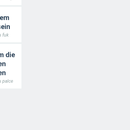
dem
ein
 fuk
m die
en
en
 palce