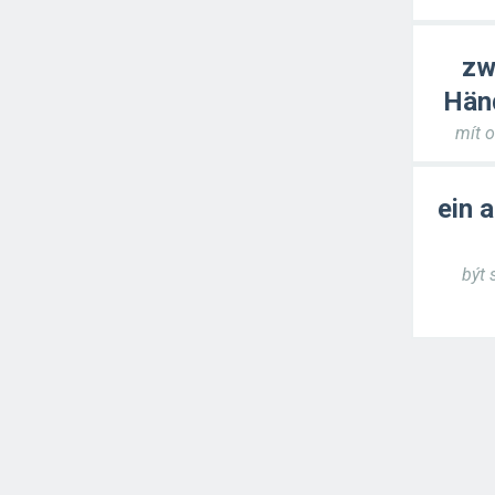
zw
Hän
mít o
ein 
být 