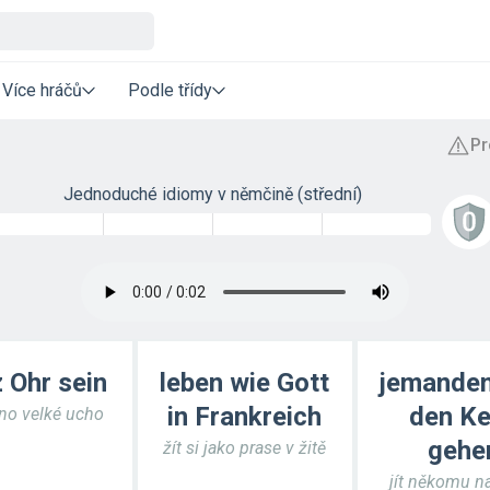
Více hráčů
Podle třídy
Jednoduché idiomy v němčině (střední)
 Ohr sein
leben wie Gott
jemande
in Frankreich
den K
dno velké ucho
gehe
žít si jako prase v žitě
jít někomu n