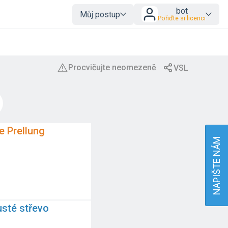
bot
Můj postup
Pořiďte si licenci
e Prellung
NAPIŠTE NÁM
usté střevo