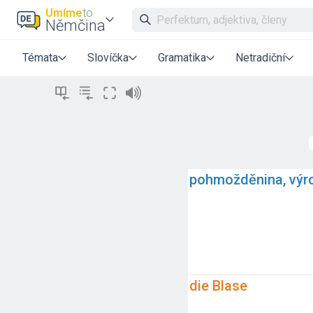
Umíme
to
Němčina
Témata
Slovíčka
Gramatika
Netradiční
pohmožděnina, výr
die Blase