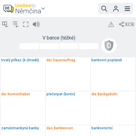
Umíme
to
Němčina
V bance (těžké)
trvalý příkaz (k úhradě)
der Dauerauftrag
bankovní poplatek
der Kontoinhaber
přečerpat (konto)
die Bankgebühr
zaměstnankyně banky
das Bankwesen
bankovnictví