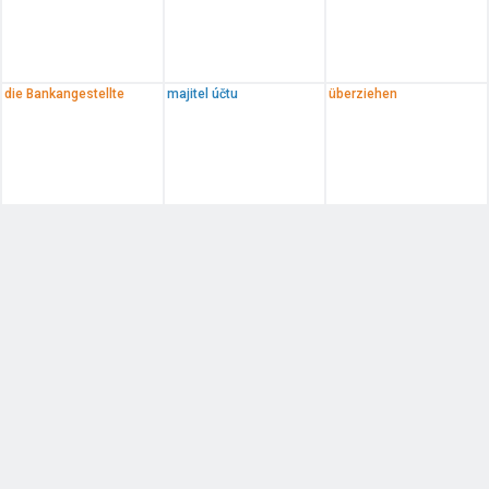
die Bankangestellte
majitel účtu
überziehen