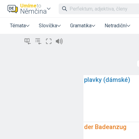
Umíme
to
Němčina
Témata
Slovíčka
Gramatika
Netradiční
plavky (dámské)
der Badeanzug