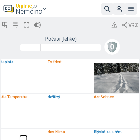
Umíme
to
Němčina
Počasí (lehké)
teplota
Es friert.
die Temperatur
deštivý
der Schnee
das Klima
Blýská se a hřmí.