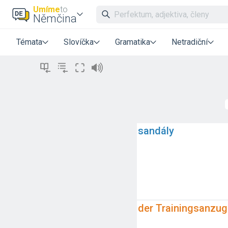
Umíme
to
Němčina
Témata
Slovíčka
Gramatika
Netradiční
sandály
der Trainingsanzug