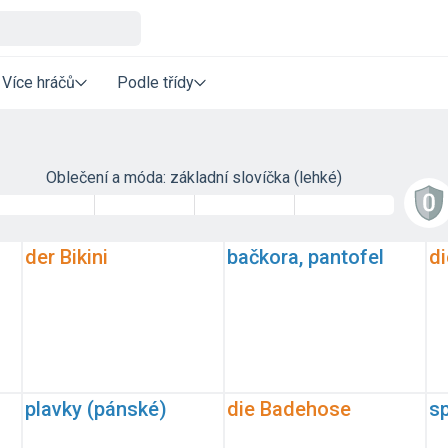
Více hráčů
Podle třídy
Oblečení a móda: základní slovíčka (lehké)
der Bikini
bačkora, pantofel
d
plavky (pánské)
die Badehose
s