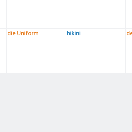
die Uniform
bikini
d