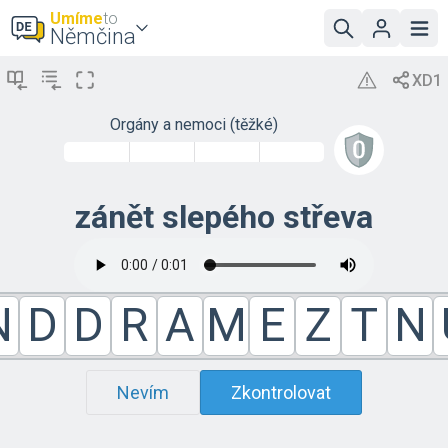
Umíme
to
Němčina
Orgány a nemoci (těžké)
zánět slepého střeva
N
D
D
R
A
M
E
Z
T
N
Nevím
Zkontrolovat