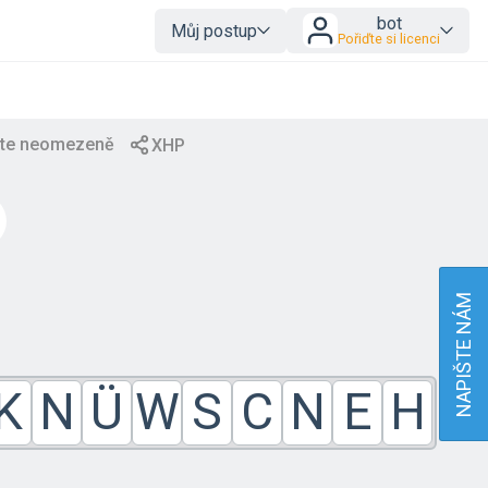
bot
Můj postup
Pořiďte si licenci
NAPIŠTE NÁM
K
N
Ü
W
S
C
N
E
H