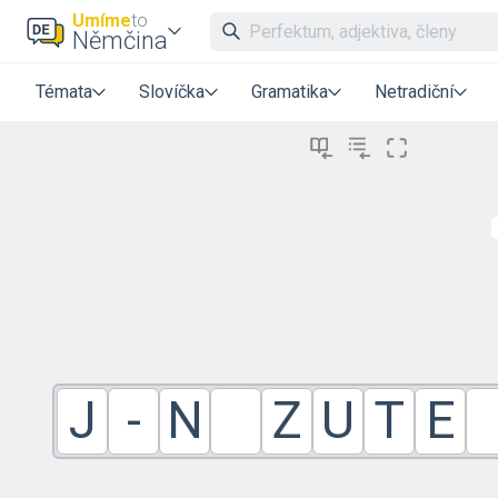
Umíme
to
Němčina
Témata
Slovíčka
Gramatika
Netradiční
J
-
N
Z
U
T
E