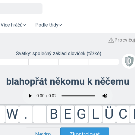
Více hráčů
Podle třídy
Svátky: společný základ slovíček (těžké)
blahopřát někomu k něčemu
W
.
B
E
G
L
Ü
C
Nevím
Zkontrolovat