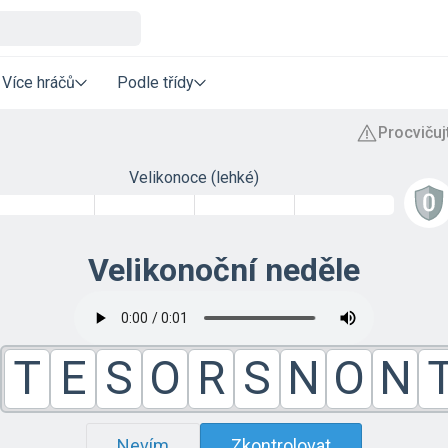
Více hráčů
Podle třídy
Velikonoce (lehké)
Velikonoční neděle
T
E
S
O
R
S
N
O
N
Nevím
Zkontrolovat