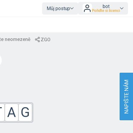
bot
Můj postup
Pořiďte si licenci
NAPIŠTE NÁM
T
A
G