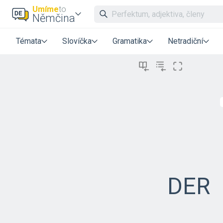
Umíme
to
Němčina
Témata
Slovíčka
Gramatika
Netradiční
DER