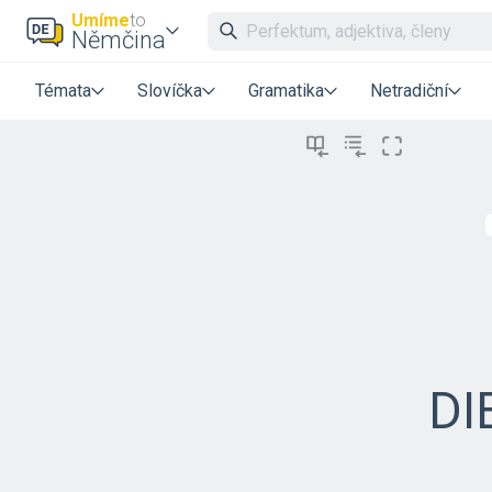
Umíme
to
Němčina
Témata
Slovíčka
Gramatika
Netradiční
DI