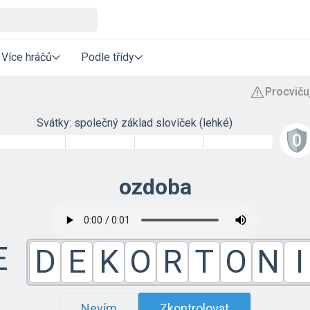
Více hráčů
Podle třídy
Svátky: společný základ slovíček (lehké)
ozdoba
E
D
E
K
O
R
T
O
N
I
Nevím
Zkontrolovat