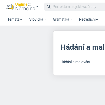
Umíme
to
Němčina
Témata
Slovíčka
Gramatika
Netradiční
Hádání a malo
Hádání a malování