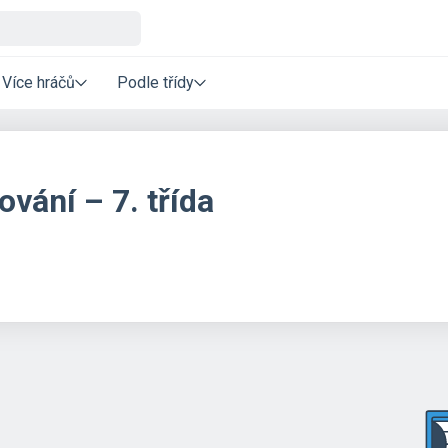
Více hráčů
Podle třídy
vání – 7. třída